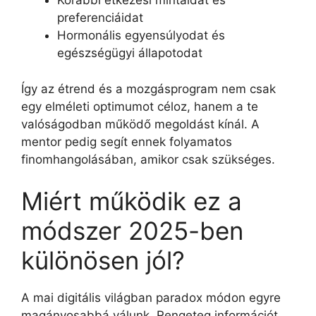
Korábbi étkezési mintáidat és
preferenciáidat
Hormonális egyensúlyodat és
egészségügyi állapotodat
Így az étrend és a mozgásprogram nem csak
egy elméleti optimumot céloz, hanem a te
valóságodban működő megoldást kínál. A
mentor pedig segít ennek folyamatos
finomhangolásában, amikor csak szükséges.
Miért működik ez a
módszer 2025-ben
különösen jól?
A mai digitális világban paradox módon egyre
magányosabbá válunk. Rengeteg információt