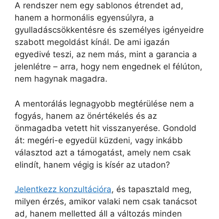
A rendszer nem egy sablonos étrendet ad,
hanem a hormonális egyensúlyra, a
gyulladáscsökkentésre és személyes igényeidre
szabott megoldást kínál. De ami igazán
egyedivé teszi, az nem más, mint a garancia a
jelenlétre – arra, hogy nem engednek el félúton,
nem hagynak magadra.
A mentorálás legnagyobb megtérülése nem a
fogyás, hanem az önértékelés és az
önmagadba vetett hit visszanyerése. Gondold
át: megéri-e egyedül küzdeni, vagy inkább
választod azt a támogatást, amely nem csak
elindít, hanem végig is kísér az utadon?
Jelentkezz konzultációra
, és tapasztald meg,
milyen érzés, amikor valaki nem csak tanácsot
ad, hanem melletted áll a változás minden