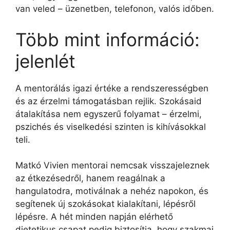
van veled – üzenetben, telefonon, valós időben.
Több mint információ:
jelenlét
A mentorálás igazi értéke a rendszerességben
és az érzelmi támogatásban rejlik. Szokásaid
átalakítása nem egyszerű folyamat – érzelmi,
pszichés és viselkedési szinten is kihívásokkal
teli.
Matkó Vivien mentorai nemcsak visszajeleznek
az étkezésedről, hanem reagálnak a
hangulatodra, motiválnak a nehéz napokon, és
segítenek új szokásokat kialakítani, lépésről
lépésre. A hét minden napján elérhető
dietetikus csapat pedig biztosítja, hogy szakmai