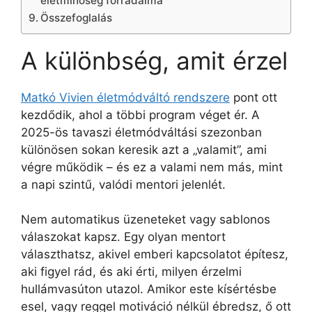
életminőség forradalma
Összefoglalás
A különbség, amit érzel
Matkó Vivien életmódváltó rendszere
pont ott
kezdődik, ahol a többi program véget ér. A
2025-ös tavaszi életmódváltási szezonban
különösen sokan keresik azt a „valamit”, ami
végre működik – és ez a valami nem más, mint
a napi szintű, valódi mentori jelenlét.
Nem automatikus üzeneteket vagy sablonos
válaszokat kapsz. Egy olyan mentort
választhatsz, akivel emberi kapcsolatot építesz,
aki figyel rád, és aki érti, milyen érzelmi
hullámvasúton utazol. Amikor este kísértésbe
esel, vagy reggel motiváció nélkül ébredsz, ő ott